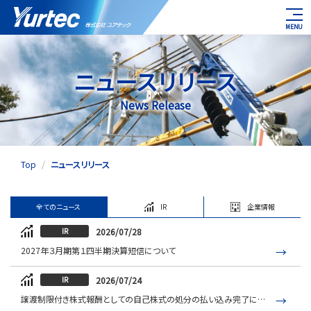
ユアテック
ニュースリリース
News Release
Top
ニュースリリース
全てのニュース
IR
企業情報
2026/07/28
IR
2027年３月期第１四半期決算短信について
2026/07/24
IR
譲渡制限付き株式報酬としての自己株式の処分の払い込み完了に関するお知らせについて